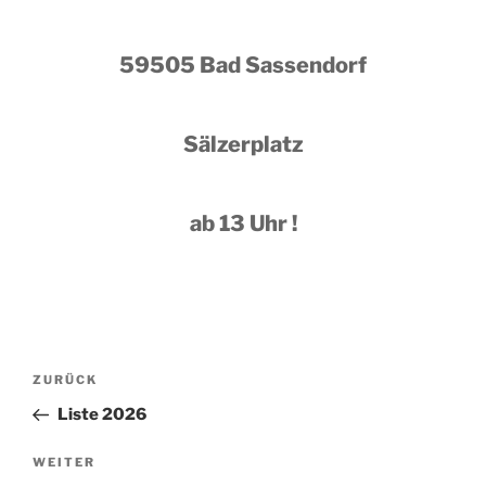
59505 Bad Sassendorf
Sälzerplatz
ab 13 Uhr !
Beitragsnavigation
Vorheriger
ZURÜCK
Beitrag
Liste 2026
Nächster
WEITER