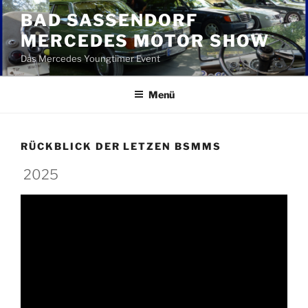
Zum
BAD SASSENDORF
Inhalt
MERCEDES MOTOR SHOW
springen
Das Mercedes Youngtimer Event
Menü
RÜCKBLICK DER LETZEN BSMMS
2025