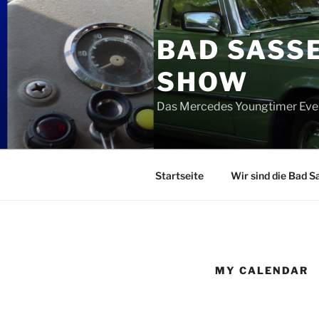
Zum
Inhalt
BAD SASS
springen
SHOW
Das Mercedes Youngtimer Eve
Startseite
Wir sind die Bad 
MY CALENDAR