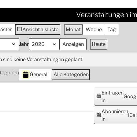
Veranstaltungen i
aster
Ansicht als
Liste
Monat
Woche
Tag
Jahr
Heute
m sind keine Veranstaltungen geplant.
tegorien
General
Alle Kategorien
Eintragen
Goog
in
Abonnieren
iCal
in