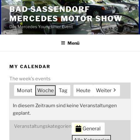
Zum
BAD SASSENDORF
Inhalt
MERCEDES MOTOR SHOW
springen
Das Mercedes Youngtimer Event
Menü
MY CALENDAR
The week's events
Monat
Woche
Tag
Heute
Weiter
In diesem Zeitraum sind keine Veranstaltungen
geplant.
Veranstaltungskategorien
General